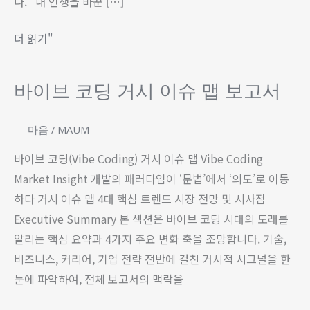
다. 내 인생을 바꾼 […]
사
업
더 읽기"
가
까
지…
바이브 코딩 거시 이슈 맵 보고서
바
5
이
년
브
마음
/
MAUM
간
코
바이브 코딩(Vibe Coding) 거시 이슈 맵 Vibe Coding
달
딩
Market Insight 개발의 패러다임이 ‘문법’에서 ‘의도’로 이동
려
거
하다 거시 이슈 맵 4대 핵심 트렌드 시장 전망 및 시사점
온
시
Executive Summary 본 섹션은 바이브 코딩 시대의 도래를
나
이
알리는 핵심 요약과 4가지 주요 변화 축을 조망합니다. 기술,
의
슈
비즈니스, 커리어, 기업 전략 전반에 걸친 거시적 시그널을 한
변
맵
눈에 파악하여, 전체 보고서의 맥락을
화
보
와
고