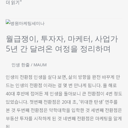
더 읽기"
기
서
록
월
급
월급쟁이, 투자자, 마케터, 사업가
쟁
5년 간 달려온 여정을 정리하며
이,
투
자
인생 한줄
/
MAUM
자,
인생의 전환점 인생을 살다 보면, 삶의 방향을 완전 바꾸게 만
마
드는 인생의 전환점 이라는 걸 몇 번 만나게 됩니다. 올 해로
케
40대 후반에 접어든 제 인생을 돌아보니 큰 전환점이 4번 정도
터,
있었습니다. 첫번째 전환점은 20대 초, ‘위대한 탄생’ 연주를
사
본 것 두번째 전환점은 약학대학을 입학한 것 세번째 전환점은
업
부동산 투자를 시작하게 된 것 네번째 전환점은 마케팅을 알게
가
된