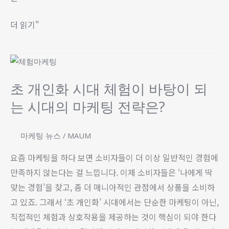
5
년
더 읽기"
간
달
초
려
개
온
초 개인화 시대 체험이 바탕이 되
인
여
는 시대의 마케팅 전략은?
화
정
시
을
대
마케팅 뉴스
/
MAUM
정
체
리
요즘 마케팅을 하다 보면 소비자들이 더 이상 일반적인 경험에
험
하
만족하지 않는다는 걸 느낍니다. 이제 소비자들은 ‘나에게 딱
이
며
맞는 경험’을 찾고, 좀 더 매니아적인 관점에서 상품을 소비하
바
고 있죠. 그래서 ‘초 개인화’ 시대에서는 단순한 마케팅이 아닌,
탕
직접적인 체험과 상호작용을 제공하는 것이 핵심이 되야 한다
이