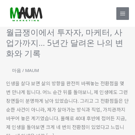
콘
Mai
텐
Men
츠
로
월급쟁이에서 투자자, 마케터, 사
월
건
급
업가까지… 5년간 달려온 나의 변
너
쟁
화와 기록
뛰
이
기
에
마음
/
MAUM
서
인생을 살다 보면 삶의 방향을 완전히 바꿔놓는 전환점을 몇
투
번 만나게 됩니다. 어느 순간 뒤를 돌아보니, 제 인생에도 그런
자
장면들이 분명하게 남아 있었습니다. 그리고 그 전환점들은 단
자,
순한 사건이 아니라, 제가 살아가는 방식과 직업, 가치관까지
마
바꾸어 놓은 계기였습니다. 올해로 40대 후반에 접어든 지금,
케
제 인생을 돌아보면 크게 네 번의 전환점이 있었다고 느낍니
터,