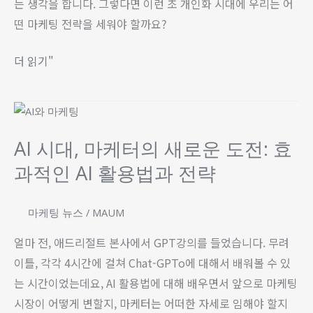
는 생각을 합니다. 그렇다면 이런 초 개인화 시대에 우리는 어
되
떤 마케팅 전략을 세워야 할까요?
는
시
더 읽기"
대
의
AI
마
시
케
AI 시대, 마케터의 새로운 도전: 효
대,
팅
과적인 AI 활용법과 전략
마
전
케
략
터
마케팅 뉴스
/
MAUM
은?
의
얼마 전, 애드리절트 본사에서 GPT강의를 들었습니다. 무려
새
이틀, 각각 4시간에 걸쳐 Chat-GPTo에 대해서 배워볼 수 있
로
는 시간이었는데요, AI 활용법에 대해 배우면서 앞으로 마케팅
운
시장이 어떻게 변할지, 마케터는 어떠한 자세로 임해야 할지
도